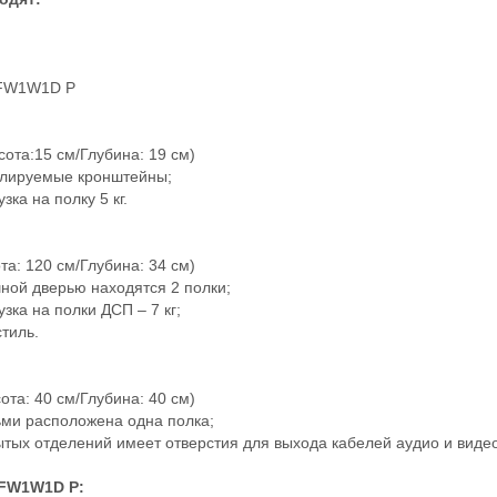
SFW1W1D P
сота:15 см/Глубина: 19 см)
гулируемые кронштейны;
зка на полку 5 кг.
та: 120 см/Глубина: 34 см)
шной дверью находятся 2 полки;
зка на полки ДСП – 7 кг;
тиль.
ота: 40 см/Глубина: 40 см)
ьми расположена одна полка;
рытых отделений имеет отверстия для выхода кабелей аудио и виде
SFW1W1D P: