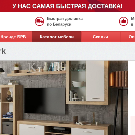
У НАС САМАЯ БЫСТРАЯ ДОСТАВКА!
Быстрая доставка
М
по Беларуси
в
 бренде БРВ
Каталог мебели
Скидки
Оп
rk