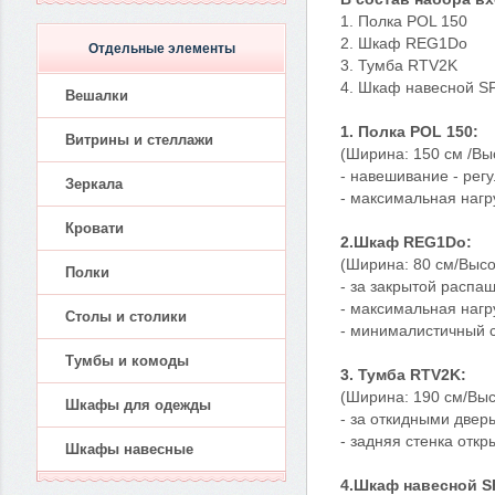
1. Полка POL 150
2. Шкаф REG1Dо
Отдельные элементы
3. Тумба RTV2K
4. Шкаф навесной 
Вешалки
1. Полка POL 150:
Витрины и стеллажи
(Ширина: 150 см /Вы
- навешивание - ре
Зеркала
- максимальная нагру
Кровати
2.Шкаф REG1Dо:
(Ширина: 80 см/Высо
Полки
- за закрытой распа
- максимальная нагру
Столы и столики
- минималистичный с
Тумбы и комоды
3. Тумба RTV2K:
(Ширина: 190 см/Выс
Шкафы для одежды
- за откидными двер
- задняя стенка отк
Шкафы навесные
4.Шкаф навесной 