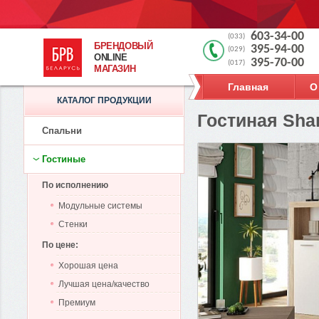
603-34-00
(033)
БРЕНДОВЫЙ
395-94-00
(029)
ONLINE
395-70-00
(017)
МАГАЗИН
Главная
О
КАТАЛОГ ПРОДУКЦИИ
Гостиная Sha
Спальни
Гостиные
По исполнению
Модульные системы
Стенки
По цене:
Хорошая цена
Лучшая цена/качество
Премиум